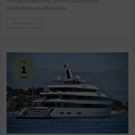
Vermögensungleichheit”, um eine „Ausweitung der
Erbschaftsteuer als ‚effizienteste
WEITERLESEN >>
DIE
OXFAM-
OBSESSION
Feb.
1
2023