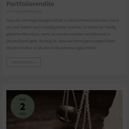
Portfoliorendite
Von
Dr. Nicolai Hammersen
Dass die Vermögensungleichheit in Deutschland besonders hoch
sei und zudem noch ständig weiter wachse, ist eines der häufig
gehörten Narrative, wenn es um die sozialen Verhältnisse in
Deutschland geht. Richtig ist, dass die Vermögensungleichheit
deutlich höher ist als die Einkommensungleichheit;
WEITERLESEN >>
VERMÖGENSVERTEILUNG
IN
DEUTSCHLAND
Aug.
1895
2
BIS
1918
2022