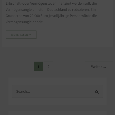
Erbschaft- oder Vermögensteuer finanziert werden soll, die
Vermögensungleichheit in Deutschland zu reduzieren. Ein
Grunderbe von 20.000 Euro je volljährige Person würde die
Vermögensungleichheit
WEITERLESEN >>
1
2
Weiter
→
S
u
c
h
e