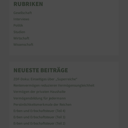
n
RUBRIKEN
n
a
Gesellschaft
c
Interviews
h
Politik
:
Studien
Wirtschaft
Wissenschaft
NEUESTE BEITRÄGE
ZDF-Doku: Einseitiges über „Superreiche“
Rentenvermögen reduzieren Vermögensungleichheit
Vermögen der privaten Haushalte
Vermögensbildung für jedermann
Persönlichkeitsmerkmale der Reichen
Erben und Erbschaftsteuer (Teil 4)
Erben und Erbschaftsteuer (Teil 3)
Erben und Erbschaftsteuer (Teil 2)