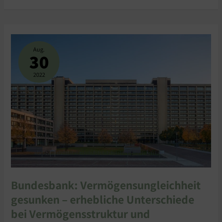
BUNDESBANK:
VERMÖGENSUNGLEICHHEIT
GESUNKEN
Aug.
–
30
ERHEBLICHE
UNTERSCHIEDE
BEI
VERMÖGENSSTRUKTUR
2022
UND
PORTFOLIORENDITE
Bundesbank: Vermögensungleichheit
gesunken – erhebliche Unterschiede
bei Vermögensstruktur und