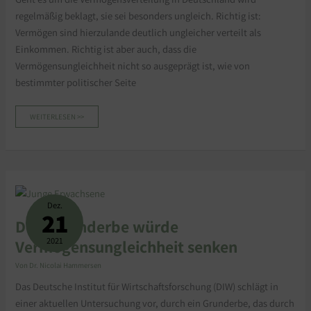
regelmäßig beklagt, sie sei besonders ungleich. Richtig ist:
Vermögen sind hierzulande deutlich ungleicher verteilt als
Einkommen. Richtig ist aber auch, dass die
Vermögensungleichheit nicht so ausgeprägt ist, wie von
bestimmter politischer Seite
WEITERLESEN >>
DIW:
GRUNDERBE
WÜRDE
Dez.
VERMÖGENSUNGLEICHHEIT
21
SENKEN
DIW: Grunderbe würde
2021
Vermögensungleichheit senken
Von
Dr. Nicolai Hammersen
Das Deutsche Institut für Wirtschaftsforschung (DIW) schlägt in
einer aktuellen Untersuchung vor, durch ein Grunderbe, das durch