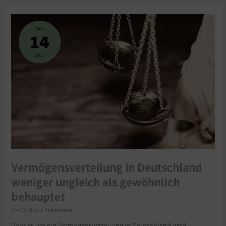
VERMÖGENSVERTEILUNG
IN
DEUTSCHLAND
Feb.
WENIGER
14
UNGLEICH
ALS
GEWÖHNLICH
BEHAUPTET
2022
Vermögensverteilung in Deutschland
weniger ungleich als gewöhnlich
behauptet
Von
Dr. Nicolai Hammersen
Geht es um die Vermögensverteilung in Deutschland wird