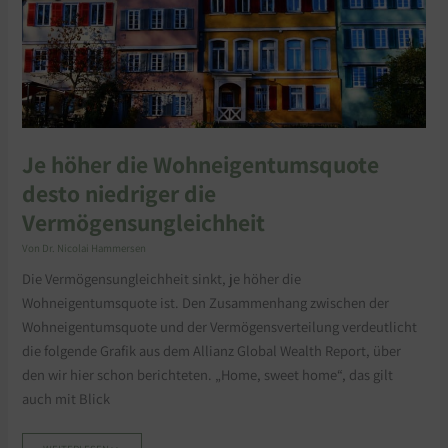
Je höher die Wohneigentumsquote
desto niedriger die
Vermögensungleichheit
Von
Dr. Nicolai Hammersen
Die Vermögensungleichheit sinkt, je höher die
Wohneigentumsquote ist. Den Zusammenhang zwischen der
Wohneigentumsquote und der Vermögensverteilung verdeutlicht
die folgende Grafik aus dem Allianz Global Wealth Report, über
den wir hier schon berichteten. „Home, sweet home“, das gilt
auch mit Blick