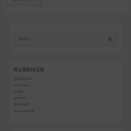
WEITERLESEN >>
S
u
c
h
e
n
RUBRIKEN
n
a
Gesellschaft
c
Interviews
h
Politik
:
Studien
Wirtschaft
Wissenschaft