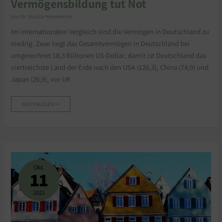
Vermögensbildung tut Not
Von
Dr. Nicolai Hammersen
Im internationalen Vergleich sind die Vermögen in Deutschland zu
niedrig. Zwar liegt das Gesamtvermögen in Deutschland bei
umgerechnet 18,3 Billionen US-Dollar; damit ist Deutschland das
viertreichste Land der Erde nach den USA (126,3), China (74,9) und
Japan (26,9), vor UK
WEITERLESEN >>
JE
HÖHER
DIE
Okt.
WOHNEIGENTUMSQUOTE
11
DESTO
NIEDRIGER
DIE
VERMÖGENSUNGLEICHHEIT
2021