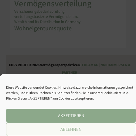
Vermögensverteilung
Verschonungsbedarfsprüfung
verteilungsbasierte Vermögensbilanz
Wealth and its Distribution in Germany
Wohneigentumsquote
COPYRIGHT © 2026 Vermögensperspektiven |
FOCAM AG
|
NM HAMMERSEN &
PARTNER
ÜBER UNS
KONTAKT
DATENSCHUTZ
IMPRESSUM
Diese Website verwendet Cookies. Hinweise dazu, welche Informationen gespeichert
werden, und zu Ihren Rechten als Benutzer finden Sie in unserer Cookie-Richtlinie.
Klicken Sie auf „AKZEPTIEREN“, um Cookies zu akzeptieren.
AKZEPTIEREN
ABLEHNEN