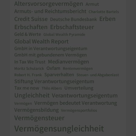
Altersvorsorgevermögen
Armut
Armuts- und Reichtumsbericht
Charlotte Bartels
Erben
Credit Suisse
Deutsche Bundesbank
Erbschaften
Erbschaftsteuer
Geld & Werte
Global Wealth Pyramide
Global Wealth Report
GmbH in Verantwortungseigentum
GmbH mit gebundenem Vermögen
Medianvermögen
In Tax We Trust
Oxfam
Moritz Schularick
Rentenvermögen
Sparverhalten
Robert H. Frank
Steuer- und Abgabenlast
Stiftung Verantwortungseigentum
Tax me now
Umverteilung
Thilo Albers
Ungleichheit
Verantwortungseigentum
Vermögen bedeutet Verantwortung
Vermögen
Vermögensbildung
Vermögensportfolios
Vermögensteuer
Vermögensungleichheit