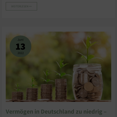
WEITERLESEN >>
VERMÖGEN
IN
DEUTSCHLAND
Juni
ZU
13
NIEDRIG
–
VERMÖGENSBILDUNG
TUT
2022
NOT
Vermögen in Deutschland zu niedrig –