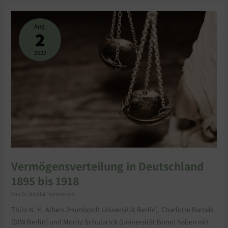
VERMÖGENSVERTEILUNG
IN
DEUTSCHLAND
Aug.
1895
2
BIS
1918
2022
Vermögensverteilung in Deutschland
1895 bis 1918
Von
Dr. Nicolai Hammersen
Thilo N. H. Albers (Humboldt Universität Berlin), Charlotte Bartels
(DIW Berlin) und Moritz Schularick (Universität Bonn) haben mit