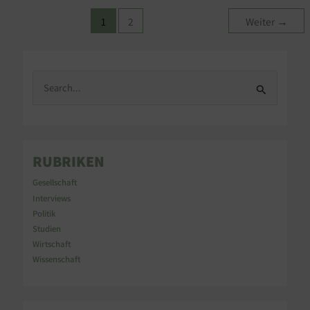
1
2
Weiter
→
S
u
c
h
e
n
RUBRIKEN
n
a
Gesellschaft
c
Interviews
h
Politik
:
Studien
Wirtschaft
Wissenschaft