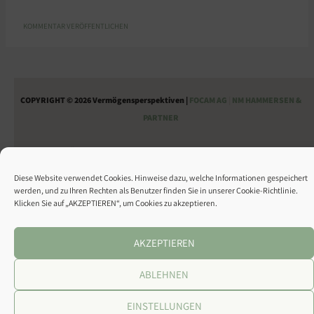
COPYRIGHT © 2026 Vermögensperspektiven |
FOCAM AG
|
NM HAMMERSEN &
PARTNER
ÜBER UNS
KONTAKT
DATENSCHUTZ
IMPRESSUM
Diese Website verwendet Cookies. Hinweise dazu, welche Informationen gespeichert
werden, und zu Ihren Rechten als Benutzer finden Sie in unserer Cookie-Richtlinie.
Klicken Sie auf „AKZEPTIEREN“, um Cookies zu akzeptieren.
AKZEPTIEREN
ABLEHNEN
EINSTELLUNGEN