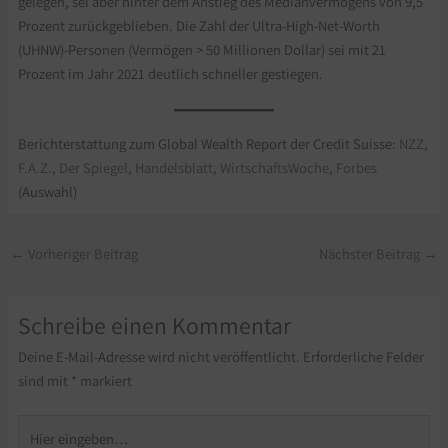
gelegen, sei aber hinter dem Anstieg des Medianvermögens von 9,5
Prozent zurückgeblieben. Die Zahl der Ultra-High-Net-Worth
(UHNW)-Personen (Vermögen > 50 Millionen Dollar) sei mit 21
Prozent im Jahr 2021 deutlich schneller gestiegen.
Berichterstattung zum Global Wealth Report der Credit Suisse:
NZZ
,
F.A.Z.
,
Der Spiegel
,
Handelsblatt
,
WirtschaftsWoche
,
Forbes
(Auswahl)
←
Vorheriger Beitrag
Nächster Beitrag
→
Schreibe einen Kommentar
Deine E-Mail-Adresse wird nicht veröffentlicht.
Erforderliche Felder
sind mit
*
markiert
Hier