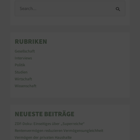
S
u
c
h
e
n
RUBRIKEN
n
a
Gesellschaft
c
Interviews
h
Politik
:
Studien
Wirtschaft
Wissenschaft
NEUESTE BEITRÄGE
ZDF-Doku: Einseitiges über „Superreiche“
Rentenvermögen reduzieren Vermögensungleichheit
Vermögen der privaten Haushalte