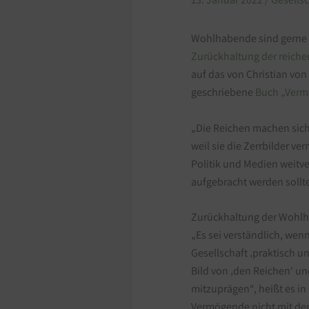
Wohlhabende sind gerne u
Zurückhaltung der reich
auf das von Christian v
geschriebene
Buch „Verm
„Die Reichen machen sich
weil sie die Zerrbilder ve
Politik und Medien weitve
aufgebracht werden sollt
Zurückhaltung der Wohlha
„Es sei verständlich, wen
Gesellschaft ‚praktisch u
Bild von ‚den Reichen‘ u
mitzuprägen“, heißt es in 
Vermögende nicht mit den