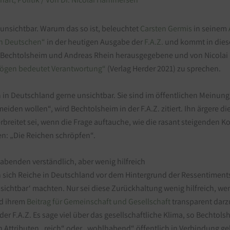
nsichtbar. Warum das so ist, beleuchtet
Carsten Germis
in seinem
en Deutschen“
in der heutigen Ausgabe der
F.A.Z.
und kommt in die
on Bechtolsheim und Andreas Rhein herausgegebene und von Nicol
ögen bedeutet Verantwortung“
(Verlag Herder 2021) zu sprechen.
 in Deutschland gerne unsichtbar. Sie sind im öffentlichen Meinung
rmeiden wollen“, wird Bechtolsheim in der F.A.Z. zitiert. Ihn ärgere di
rbreitet sei, wenn die Frage auftauche, wie die rasant steigenden K
en: „Die Reichen schröpfen“.
benden verständlich, aber wenig hilfreich
n sich Reiche in Deutschland vor dem Hintergrund der Ressentiments
nsichtbar‘ machten. Nur sei diese Zurückhaltung wenig hilfreich, w
nd ihrem
Beitrag für Gemeinschaft und Gesellschaft
transparent darz
der F.A.Z. Es sage viel über das gesellschaftliche Klima, so Bechtols
 Attributen „reich“ oder „wohlhabend“ öffentlich in Verbindung ge