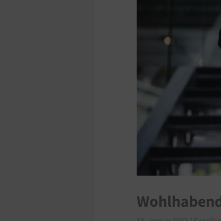
Wohlhabende
13. Januar 2022
/
Gesellsc