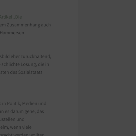
Artikel „Die
sem Zusammenhang auch
ai Hammersen
sbild eher zurückhaltend,
e schlichte Losung, die in
osten des Sozialstaats
 in Politik, Medien und
enn es darum gehe, das
ustellen und
heim, wenn viele
bracht werden wollten.