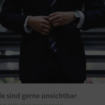
 sind gerne unsichtbar
haft
,
Politik
/ Von
Dr. Nicolai Hammersen