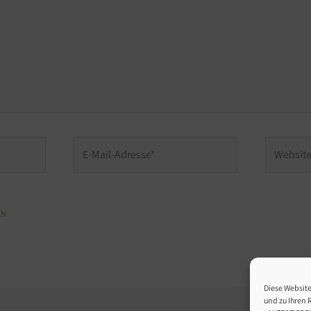
E-
Website
Mail-
Adresse*
Diese Websit
und zu Ihren R