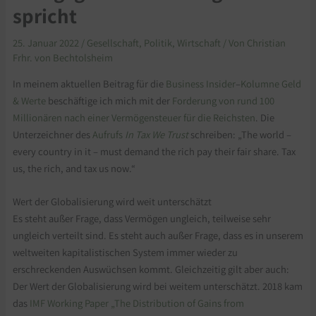
spricht
25. Januar 2022
/
Gesellschaft
,
Politik
,
Wirtschaft
/ Von
Christian
Frhr. von Bechtolsheim
In meinem aktuellen Beitrag für die
Business Insider
–
Kolumne Geld
& Werte
beschäftige ich mich mit der
Forderung von rund 100
Millionären nach einer Vermögensteuer für die Reichsten
. Die
Unterzeichner des
Aufrufs
In Tax We Trust
schreiben: „The world –
every country in it – must demand the rich pay their fair share. Tax
us, the rich, and tax us now.“
Wert der Globalisierung wird weit unterschätzt
Es steht außer Frage, dass Vermögen ungleich, teilweise sehr
ungleich verteilt sind. Es steht auch außer Frage, dass es in unserem
weltweiten kapitalistischen System immer wieder zu
erschreckenden Auswüchsen kommt. Gleichzeitig gilt aber auch:
Der Wert der Globalisierung wird bei weitem unterschätzt. 2018 kam
das
IMF Working Paper „The Distribution of Gains from